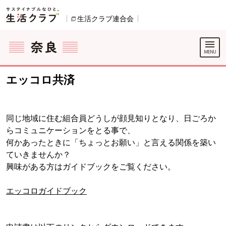
本文へジャンプする。
ページの先頭です。
生活クラブ連合会
別のウィンドウで開きます。
ここからサイト内共通メニューです。
サイト内共通メニューをスキップする
サイト内共通メニューここまで。
エッコロ共済
同じ地域に住む組合員どうしが顔見知りとなり、日ごろか
らコミュニケーションをとる事で、
何かあったときに「ちょっとお願い」と言える関係を築い
ていきませんか？
興味がある方はガイドブックをご覧ください。
エッコロガイドブック