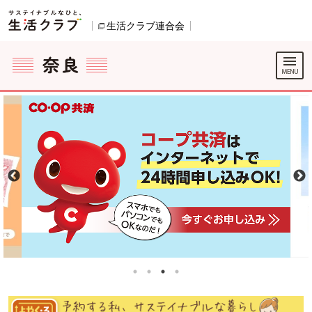
本文へジャンプする。
ページの先頭です。
生活クラブ連合会
別のウィンドウで開きます。
ここからサイト内共通メニューです。
サイト内共通メニューをスキップする
サイト内共通メニューここまで。