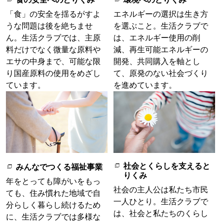
「食」の安全を揺るがすよ
エネルギーの選択は生き方
うな問題は後を絶ちませ
を選ぶこと。生活クラブで
ん。生活クラブでは、主原
は、エネルギー使用の削
料だけでなく微量な原料や
減、再生可能エネルギーの
エサの中身まで、可能な限
開発、共同購入を軸とし
り国産原料の使用をめざし
て、原発のない社会づくり
ています。
を進めています。
社会とくらしを支えると
みんなでつくる福祉事業
りくみ
年をとっても障がいをもっ
社会の主人公は私たち市民
ても、住み慣れた地域で自
一人ひとり。生活クラブで
分らしく暮らし続けるため
は、社会と私たちのくらし
に、生活クラブでは多様な