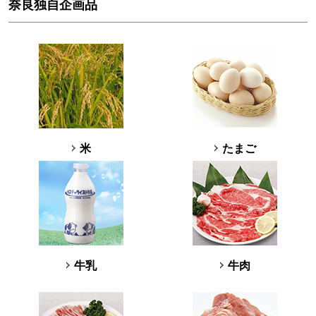
奈良独自企画品
米
たまご
牛乳
牛肉