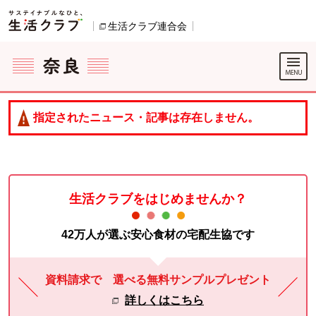
本文へジャンプする。
ページの先頭です。
生活クラブ連合会
別のウィンドウで開きます。
ここからサイト内共通メニューです。
サイト内共通メニューをスキップする
サイト内共通メニューここまで。
指定されたニュース・記事は存在しません。
生活クラブをはじめませんか？
42万人が選ぶ安心食材の宅配生協です
資料請求で 選べる無料サンプルプレゼント
詳しくはこちら