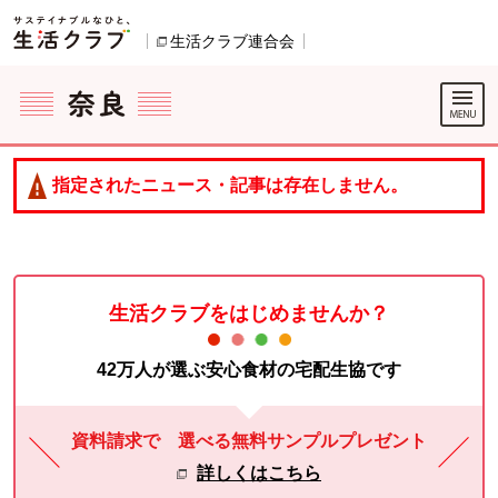
本文へジャンプする。
ページの先頭です。
生活クラブ連合会
別のウィンドウで開きます。
ここからサイト内共通メニューです。
サイト内共通メニューをスキップする
サイト内共通メニューここまで。
指定されたニュース・記事は存在しません。
生活クラブをはじめませんか？
42万人が選ぶ安心食材の宅配生協です
資料請求で 選べる無料サンプルプレゼント
詳しくはこちら