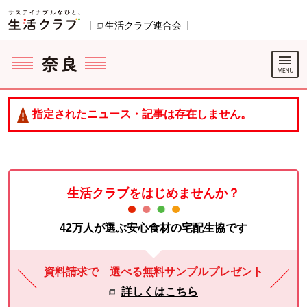
本文へジャンプする。
ページの先頭です。
生活クラブ連合会
別のウィンドウで開きます。
ここからサイト内共通メニューです。
サイト内共通メニューをスキップする
サイト内共通メニューここまで。
指定されたニュース・記事は存在しません。
生活クラブをはじめませんか？
42万人が選ぶ安心食材の宅配生協です
資料請求で 選べる無料サンプルプレゼント
詳しくはこちら